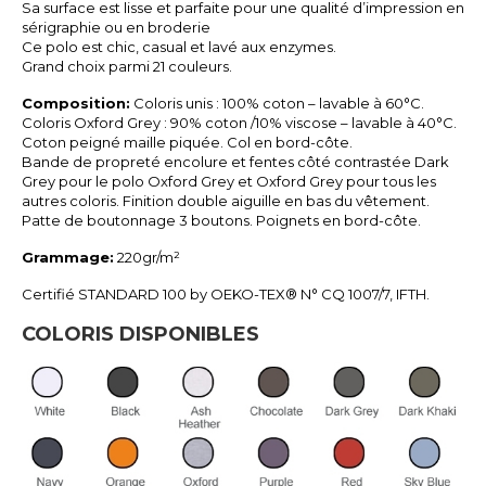
Sa s
urface est lisse et parfaite pour une qualité d’impression en
sérigraphie ou en broderie
Ce p
olo est chic, casual et lavé aux enzymes.
Grand choix parmi 21 couleurs.
Composition:
Coloris unis : 100% coton – lavable à 60°C.
Coloris Oxford Grey : 90% coton /
10% viscose – lavable à 40°C.
Coton peigné maille piquée. Col en bord-côte.
Bande de propreté encolure et fentes côté contrastée Dark
Grey pour le polo
Oxford Grey et Oxford Grey pour tous les
autres coloris. Finition double aiguille en
bas du vêtement.
Patte de boutonnage 3 boutons. Poignets en bord-côte.
Grammage:
220gr/m²
Certifié STANDARD 100 by OEKO-TEX® N° CQ 1007/7, IFTH.
COLORIS DISPONIBLES