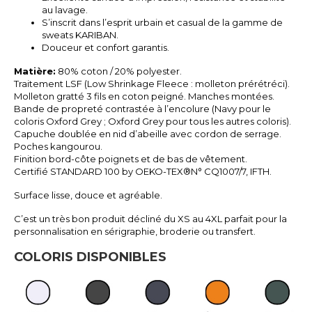
au lavage.
S’inscrit dans l’esprit urbain et casual de la gamme de
sweats KARIBAN.
Douceur et confort garantis.
Matière:
80% coton / 20% polyester.
Traitement LSF (Low Shrinkage Fleece : molleton prérétréci).
Molleton gratté 3 fils en coton peigné. Manches montées.
Bande de propreté contrastée à l’encolure (Navy pour le
coloris Oxford Grey ; Oxford Grey pour tous les autres coloris).
Capuche doublée en nid d’abeille avec cordon de serrage.
Poches kangourou.
Finition bord-côte poignets et de bas de vêtement.
Certifié STANDARD 100 by OEKO-TEX®N° CQ1007/7, IFTH.
Surface lisse, douce et agréable.
C’est un très bon produit décliné du XS au 4XL parfait pour la
personnalisation en sérigraphie, broderie ou transfert.
COLORIS DISPONIBLES