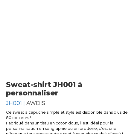
Sweat-shirt JH001 à
personnaliser
JH001 |
AWDIS
Ce sweat à capuche simple et stylé est disponible dans plus de
80 couleurs !
Fabriqué dans un tissu en coton doux, il est idéal pour la
personnalisation en sérigraphie ou en broderie, c’est une
pièce que tout amateur de sweat à capuche se doit d’avoir !