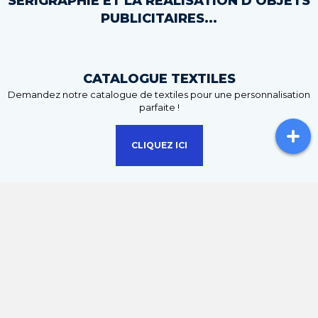
SÉRIGRAPHIE ET LA RÉALISATION D'OBJETS
PUBLICITAIRES...
CATALOGUE TEXTILES
Demandez notre catalogue de textiles pour une personnalisation
parfaite !
CLIQUEZ ICI
CATALOGUE OBJETS PUBLICITAIRES
Retrouvez une large gamme d'objets publicitaires adaptés à votre
activité.
CLIQUEZ ICI