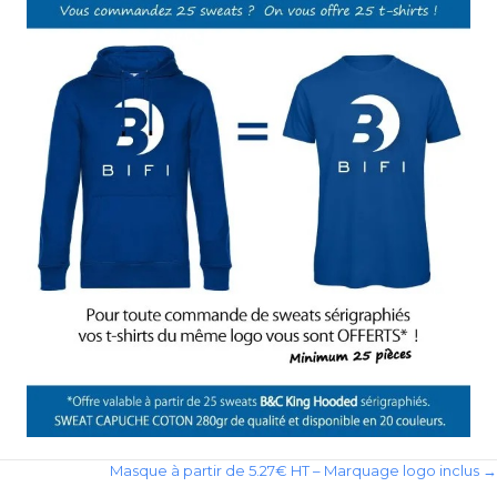
Posts
Masque à partir de 5.27€ HT – Marquage logo inclus →