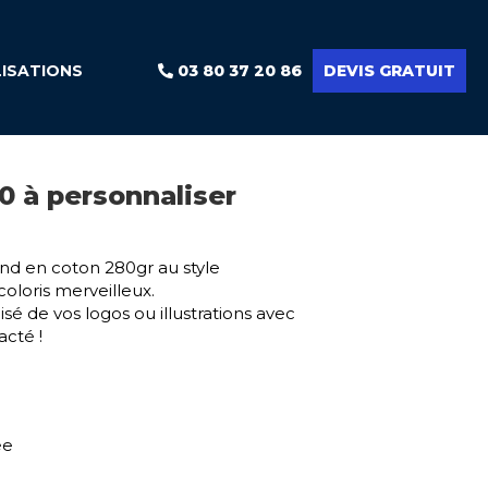
LISATIONS
03 80 37 20 86
DEVIS GRATUIT
0 à personnaliser
ond en coton 280gr au style
coloris merveilleux.
sé de vos logos ou illustrations avec
acté !
ée