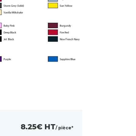
8.25€ HT
/ pièce*